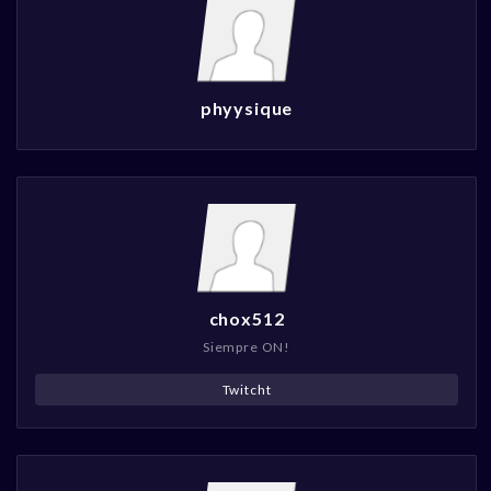
phyysique
chox512
Siempre ON!
Twitcht