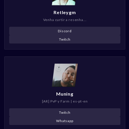
Retleygm
Venha curtir a resenha...
Discord
Twitch
Muning
[AR] PvP y Farm | es-pt-en
Twitch
Whatsapp