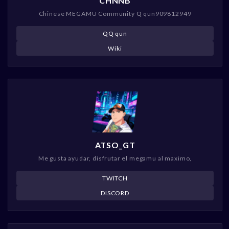
CHNNB
Chinese MEGAMU Community Q qun909812949
QQ qun
Wiki
ATSO_GT
Me gusta ayudar, disfrutar el megamu al maximo,
TWITCH
DISCORD