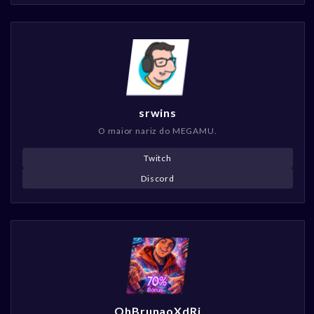
srwins
O maior nariz do MEGAMU.
Twitch
Discord
OhBrunaoXdRj