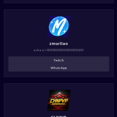
zmurilao
ache o i llllllllllllllllllllllllllllllllillll
Twitch
WhatsApp