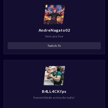
AndreNagato02
Vem pra live
Twitch.Tv
B4LL4CKfps
honestidade acima de tudo!