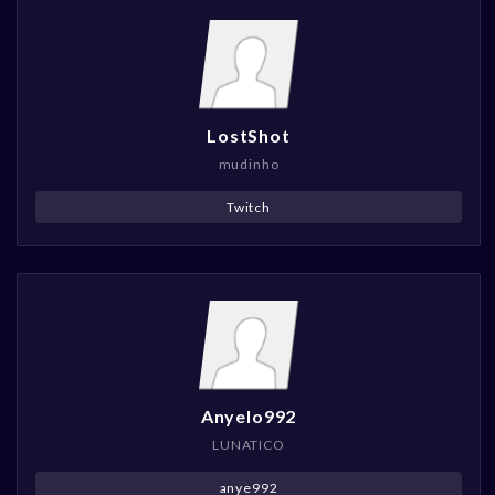
LostShot
mudinho
Twitch
Anyelo992
LUNATICO
anye992