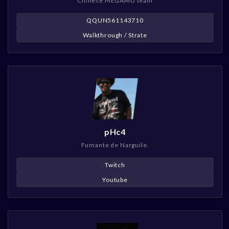
Chinese MEGAMU team
QQUN561143710
Walkthrough / Strate
pHc4
Fumante de Narguile.
Twitch
Youtube