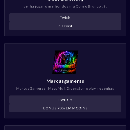
venha jogar o melhor dos mu Com o Brunao ; ) .
Twich
discord
Marcusgamerss
MarcusGamerss [MegaMu]: Diversão no play, resenhas
TWITCH
BONUS 70% EM MCOINS